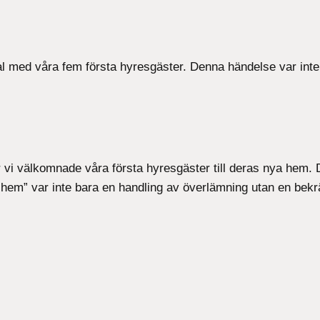
avtal med våra fem första hyresgäster. Denna händelse var in
 vi välkomnade våra första hyresgäster till deras nya hem. 
em” var inte bara en handling av överlämning utan en bekräf